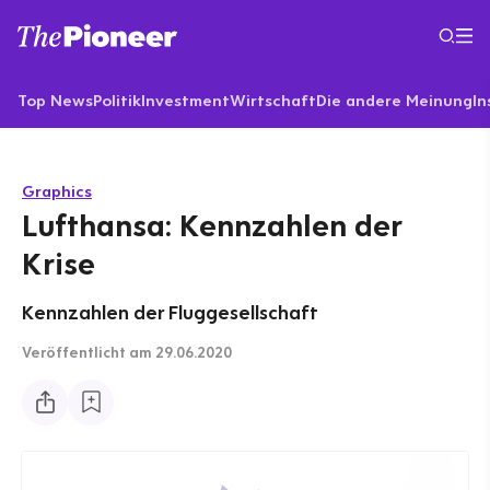
Top News
Politik
Investment
Wirtschaft
Die andere Meinung
In
Graphics
Lufthansa: Kennzahlen der
Krise
Kennzahlen der Fluggesellschaft
Veröffentlicht
am 29.06.2020