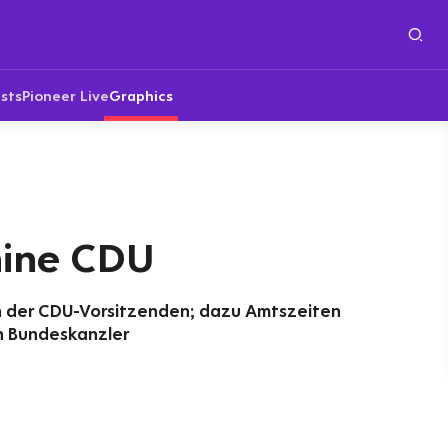
sts
Pioneer Live
Graphics
ine CDU
 der CDU-Vorsitzenden; dazu Amtszeiten
en Bundeskanzler