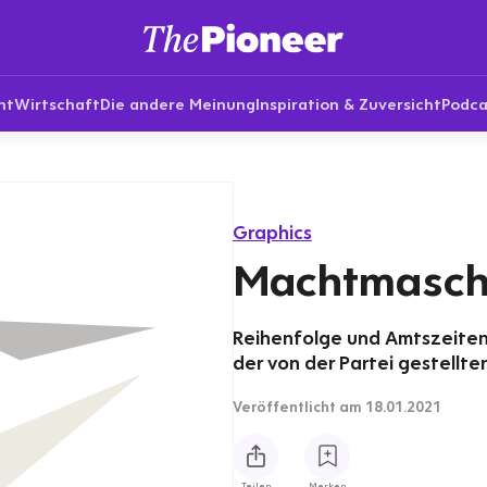
nt
Wirtschaft
Die andere Meinung
Inspiration & Zuversicht
Podca
Graphics
Machtmasch
Reihenfolge und Amtszeiten
der von der Partei gestellt
Veröffentlicht
am 18.01.2021
Teilen
Merken