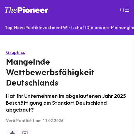
Top News
Politik
Investment
Wirtschaft
Die andere Meinung
In
Graphics
Mangelnde
Wettbewerbsfähigkeit
Deutschlands
Hat Ihr Unternehmen im abgelaufenen Jahr 2025
Beschäftigung am Standort Deutschland
abgebaut?
Veröffentlicht
am 11.02.2026