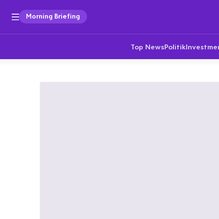
Morning Briefing
Top News
Politik
Investme