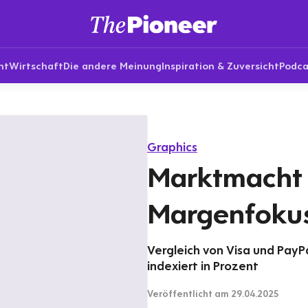
nt
Wirtschaft
Die andere Meinung
Inspiration & Zuversicht
Podca
Graphics
Marktmacht
Margenfoku
Vergleich von Visa und Pay
indexiert in Prozent
Veröffentlicht
am 29.04.2025