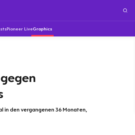
sts
Pioneer Live
Graphics
 gegen
s
Pal in den vergangenen 36 Monaten,