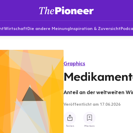
nt
Wirtschaft
Die andere Meinung
Inspiration & Zuversicht
Podca
Graphics
Medikament
Anteil an der weltweiten Wi
Veröffentlicht
am 17.06.2026
Teilen
Merken