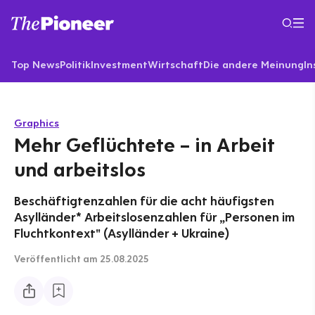
Top News
Politik
Investment
Wirtschaft
Die andere Meinung
In
Graphics
Mehr Geflüchtete – in Arbeit
und arbeitslos
Beschäftigtenzahlen für die acht häufigsten
Asylländer* Arbeitslosenzahlen für „Personen im
Fluchtkontext" (Asylländer + Ukraine)
Veröffentlicht
am 25.08.2025