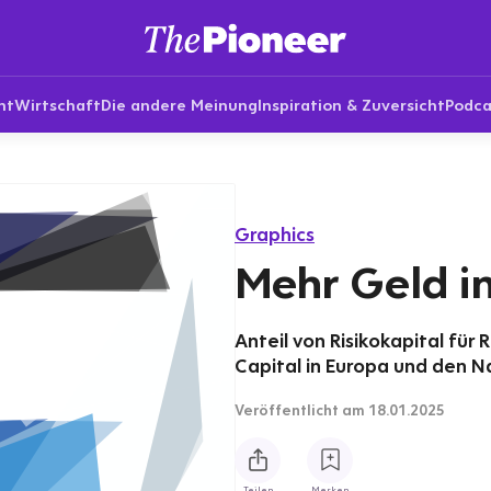
nt
Wirtschaft
Die andere Meinung
Inspiration & Zuversicht
Podca
Graphics
Mehr Geld in
Anteil von Risikokapital fü
Capital in Europa und den N
Veröffentlicht
am 18.01.2025
Teilen
Merken