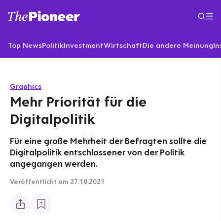
Top News
Politik
Investment
Wirtschaft
Die andere Meinung
In
Graphics
Mehr Priorität für die
Digitalpolitik
Für eine große Mehrheit der Befragten sollte die
Digitalpolitik entschlossener von der Politik
angegangen werden.
Veröffentlicht
am 27.10.2021