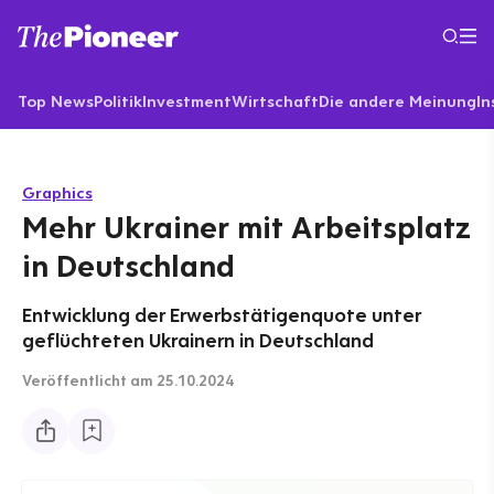
Top News
Politik
Investment
Wirtschaft
Die andere Meinung
In
Graphics
Mehr Ukrainer mit Arbeitsplatz
in Deutschland
Entwicklung der Erwerbstätigenquote unter
geflüchteten Ukrainern in Deutschland
Veröffentlicht
am 25.10.2024