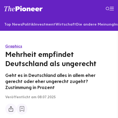
Top News
Politik
Investment
Wirtschaft
Die andere Meinung
In
Graphics
Mehrheit empfindet
Deutschland als ungerecht
Geht es in Deutschland alles in allem eher
gerecht oder eher ungerecht zugeht?
Zustimmung in Prozent
Veröffentlicht
am 08.07.2025