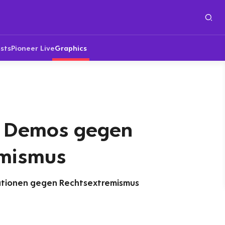
sts
Pioneer Live
Graphics
r Demos gegen
emismus
tionen gegen Rechtsextremismus