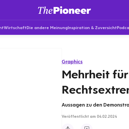
nt
Wirtschaft
Die andere Meinung
Inspiration & Zuversicht
Podca
Graphics
Mehrheit fü
Rechtsextr
Aussagen zu den Demonstra
Veröffentlicht
am 04.02.2024