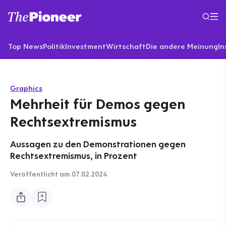
Top News
Politik
Investment
Wirtschaft
Die andere Meinung
In
Graphics
Mehrheit für Demos gegen
Rechtsextremismus
Aussagen zu den Demonstrationen gegen
Rechtsextremismus, in Prozent
Veröffentlicht
am 07.02.2024