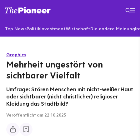
Top News
Politik
Investment
Wirtschaft
Die andere Meinung
In
Graphics
Mehrheit ungestört von
sichtbarer Vielfalt
Umfrage: Stören Menschen mit nicht-weißer Haut
oder sichtbarer (nicht christlicher) religiöser
Kleidung das Stadtbild?
Veröffentlicht
am 22.10.2025