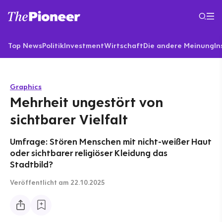
Top News
Politik
Investment
Wirtschaft
Die andere Meinung
In
Graphics
Mehrheit ungestört von
sichtbarer Vielfalt
Umfrage: Stören Menschen mit nicht-weißer Haut
oder sichtbarer religiöser Kleidung das
Stadtbild?
Veröffentlicht
am 22.10.2025