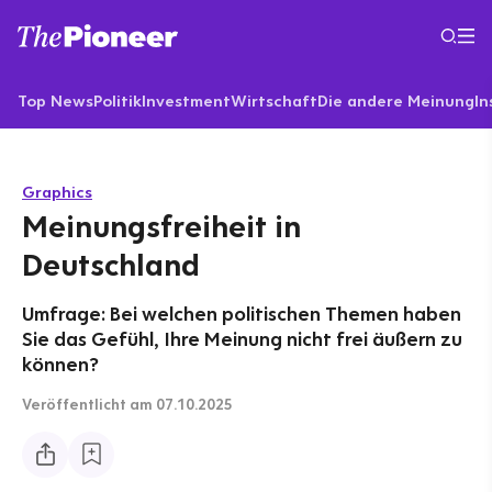
Top News
Politik
Investment
Wirtschaft
Die andere Meinung
In
Graphics
Meinungsfreiheit in
Deutschland
Umfrage: Bei welchen politischen Themen haben
Sie das Gefühl, Ihre Meinung nicht frei äußern zu
können?
Veröffentlicht
am 07.10.2025