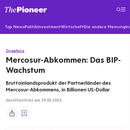
Top News
Politik
Investment
Wirtschaft
Die andere Meinung
In
Graphics
Mercosur-Abkommen: Das BIP-
Wachstum
Bruttoinlandsprodukt der Partnerländer des
Mercosur-Abkommens, in Billionen US-Dollar
Veröffentlicht
am 29.05.2024