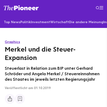
Top News
Politik
Investment
Wirtschaft
Die andere Meinung
In
Graphics
Merkel und die Steuer-
Expansion
Steuerlast in Relation zum BIP unter Gerhard
Schröder und Angela Merkel / Steuereinnahmen
des Staates im jeweils letzten Regierungsjahr
Veröffentlicht
am 01.10.2019