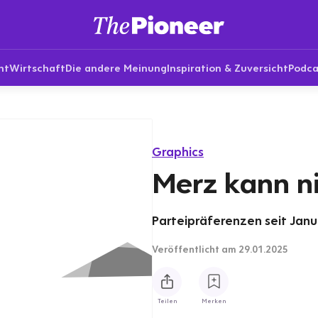
nt
Wirtschaft
Die andere Meinung
Inspiration & Zuversicht
Podca
Graphics
Merz kann n
Parteipräferenzen seit Janua
Veröffentlicht
am 29.01.2025
Teilen
Merken