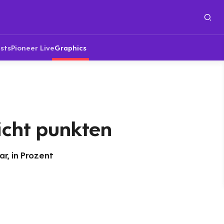
sts
Pioneer Live
Graphics
icht punkten
r, in Prozent