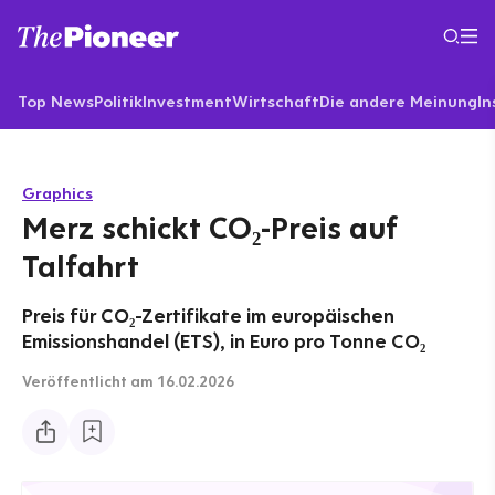
Top News
Politik
Investment
Wirtschaft
Die andere Meinung
In
Graphics
Merz schickt CO₂-Preis auf
Talfahrt
Preis für CO₂-Zertifikate im europäischen
Emissionshandel (ETS), in Euro pro Tonne CO₂
Veröffentlicht
am 16.02.2026