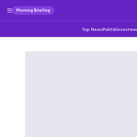
Morning Briefing
Top News
Politik
Investme