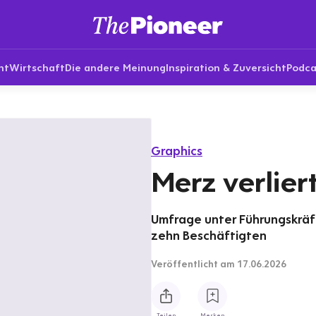
nt
Wirtschaft
Die andere Meinung
Inspiration & Zuversicht
Podca
Graphics
Merz verlier
Umfrage unter Führungskrä
zehn Beschäftigten
Veröffentlicht
am 17.06.2026
Teilen
Merken