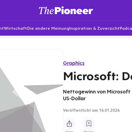
nt
Wirtschaft
Die andere Meinung
Inspiration & Zuversicht
Podca
Graphics
Microsoft: D
Nettogewinn von Microsoft 
US-Dollar
Veröffentlicht
am 16.01.2026
Teilen
Merken