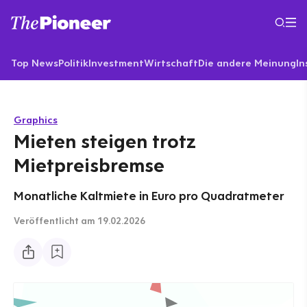
Top News
Politik
Investment
Wirtschaft
Die andere Meinung
In
Graphics
Mieten steigen trotz
Mietpreisbremse
Monatliche Kaltmiete in Euro pro Quadratmeter
Veröffentlicht
am 19.02.2026