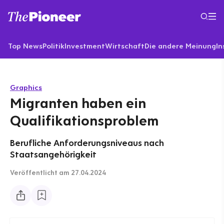
Top News
Politik
Investment
Wirtschaft
Die andere Meinung
In
Graphics
Migranten haben ein
Qualifikationsproblem
Berufliche Anforderungsniveaus nach
Staatsangehörigkeit
Veröffentlicht
am 27.04.2024