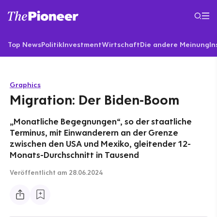
Top News
Politik
Investment
Wirtschaft
Die andere Meinung
In
Graphics
Migration: Der Biden-Boom
„Monatliche Begegnungen“, so der staatliche
Terminus, mit Einwanderern an der Grenze
zwischen den USA und Mexiko, gleitender 12-
Monats-Durchschnitt in Tausend
Veröffentlicht
am 28.06.2024