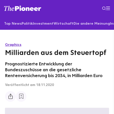
Top News
Politik
Investment
Wirtschaft
Die andere Meinung
In
Graphics
Milliarden aus dem Steuertopf
Prognostizierte Entwicklung der
Bundeszuschüsse an die gesetzliche
Rentenversicherung bis 2034, in Milliarden Euro
Veröffentlicht
am 18.11.2020