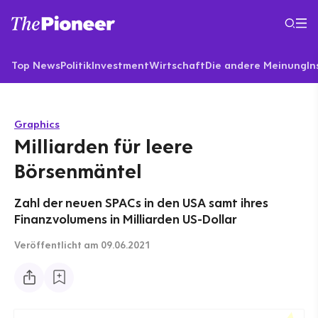
Top News
Politik
Investment
Wirtschaft
Die andere Meinung
In
Graphics
Milliarden für leere
Börsenmäntel
Zahl der neuen SPACs in den USA samt ihres
Finanzvolumens in Milliarden US-Dollar
Veröffentlicht
am 09.06.2021