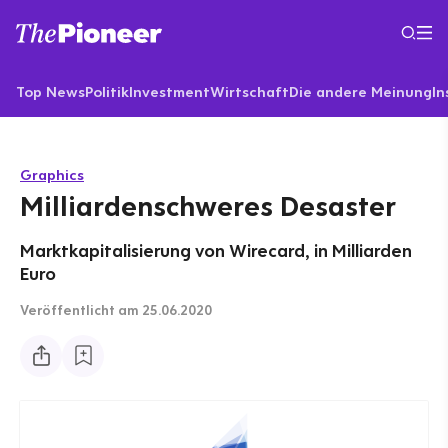
Top News
Politik
Investment
Wirtschaft
Die andere Meinung
In
Graphics
Milliardenschweres Desaster
Marktkapitalisierung von Wirecard, in Milliarden
Euro
Veröffentlicht
am 25.06.2020