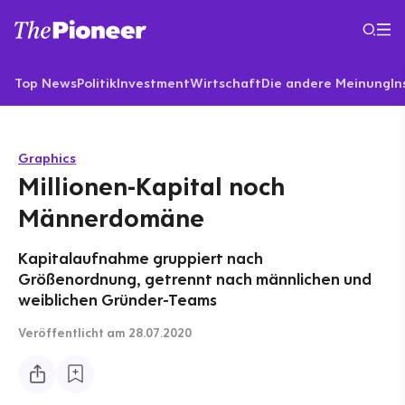
Top News
Politik
Investment
Wirtschaft
Die andere Meinung
In
Graphics
Millionen-Kapital noch
Männerdomäne
Kapitalaufnahme gruppiert nach
Größenordnung, getrennt nach männlichen und
weiblichen Gründer-Teams
Veröffentlicht
am 28.07.2020