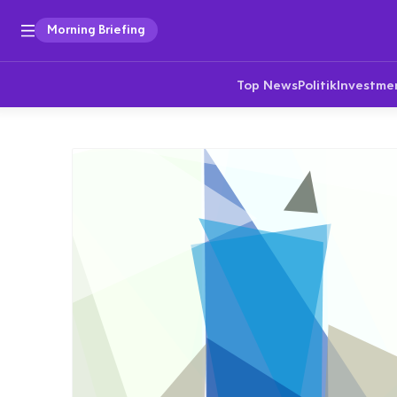
Morning Briefing
Top News
Politik
Investme