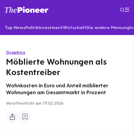
Top News
Politik
Investment
Wirtschaft
Die andere Meinung
In
Graphics
Möblierte Wohnungen als
Kostentreiber
Wohnkosten in Euro und Anteil möblierter
Wohnungen am Gesamtmarkt in Prozent
Veröffentlicht
am 19.02.2026