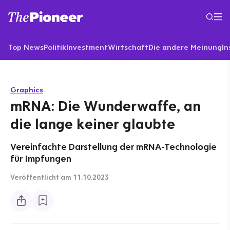
Top News
Politik
Investment
Wirtschaft
Die andere Meinung
In
Graphics
mRNA: Die Wunderwaffe, an
die lange keiner glaubte
Vereinfachte Darstellung der mRNA-Technologie
für Impfungen
Veröffentlicht
am 11.10.2023