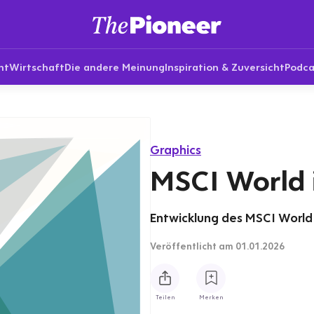
nt
Wirtschaft
Die andere Meinung
Inspiration & Zuversicht
Podca
Graphics
MSCI World 
Entwicklung des MSCI World 
Veröffentlicht
am 01.01.2026
Teilen
Merken