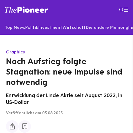
Top News
Politik
Investment
Wirtschaft
Die andere Meinung
In
Graphics
Nach Aufstieg folgte
Stagnation: neue Impulse sind
notwendig
Entwicklung der Linde Aktie seit August 2022, in
US-Dollar
Veröffentlicht
am 03.08.2025