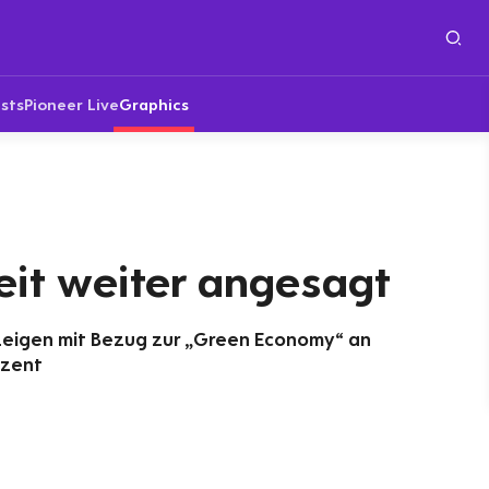
sts
Pioneer Live
Graphics
eit weiter angesagt
nzeigen mit Bezug zur „Green Economy“ an
ozent