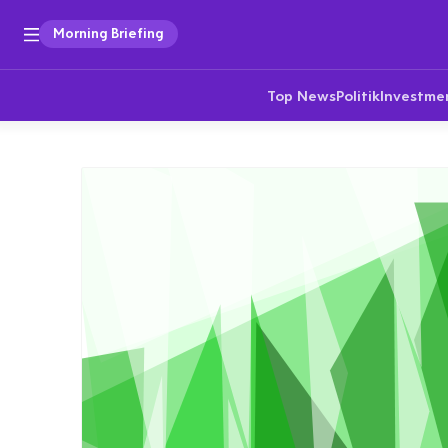
Morning Briefing
Top News
Politik
Investme