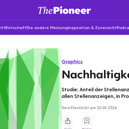
nt
Wirtschaft
Die andere Meinung
Inspiration & Zuversicht
Podca
Graphics
Nachhaltigk
Studie: Anteil der Stellena
allen Stellenanzeigen, in Pr
Veröffentlicht
am 20.05.2026
Teilen
Merken