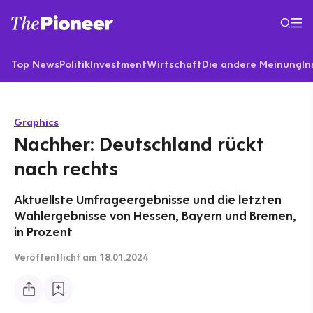
Top News
Politik
Investment
Wirtschaft
Die andere Meinung
In
Graphics
Nachher: Deutschland rückt
nach rechts
Aktuellste Umfrageergebnisse und die letzten
Wahlergebnisse von Hessen, Bayern und Bremen,
in Prozent
Veröffentlicht
am 18.01.2024