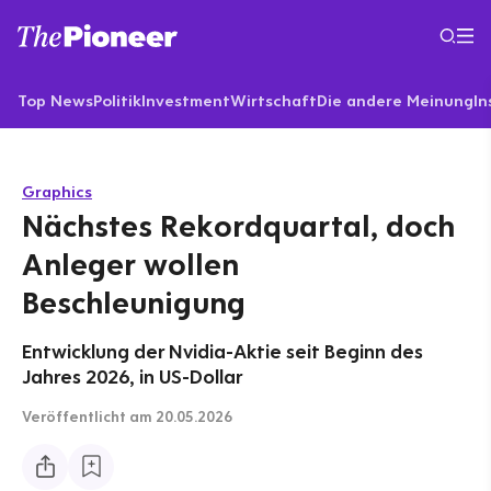
Top News
Politik
Investment
Wirtschaft
Die andere Meinung
In
Graphics
Nächstes Rekordquartal, doch
Anleger wollen
Beschleunigung
Entwicklung der Nvidia-Aktie seit Beginn des
Jahres 2026, in US-Dollar
Veröffentlicht
am 20.05.2026