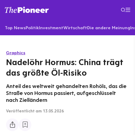
Top News
Politik
Investment
Wirtschaft
Die andere Meinung
In
Graphics
Nadelöhr Hormus: China trägt
das größte Öl-Risiko
Anteil des weltweit gehandelten Rohöls, das die
Straße von Hormus passiert, aufgeschlüsselt
nach Zielländern
Veröffentlicht
am 13.05.2026