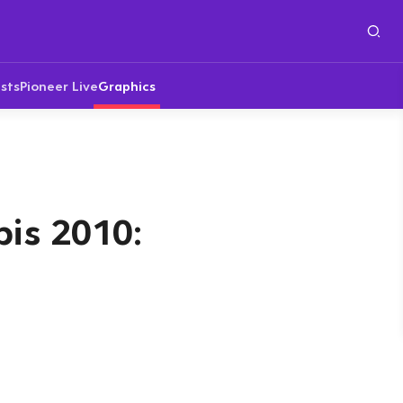
sts
Pioneer Live
Graphics
is 2010: