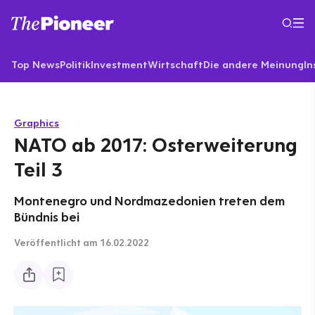
Top News
Politik
Investment
Wirtschaft
Die andere Meinung
In
Graphics
NATO ab 2017: Osterweiterung
Teil 3
Montenegro und Nordmazedonien treten dem
Bündnis bei
Veröffentlicht
am 16.02.2022