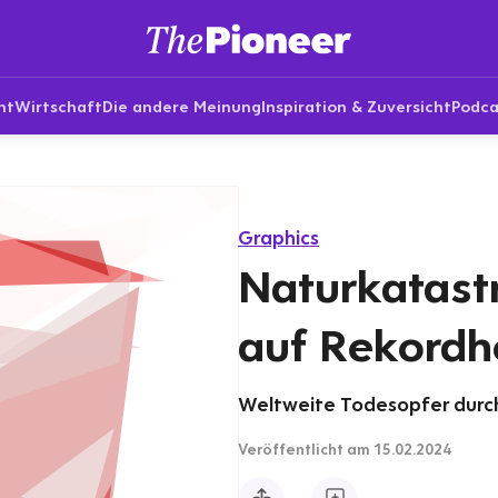
nt
Wirtschaft
Die andere Meinung
Inspiration & Zuversicht
Podca
Graphics
Naturkatast
auf Rekordh
Weltweite Todesopfer durc
Veröffentlicht
am 15.02.2024