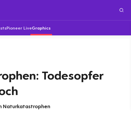
sts
Pioneer Live
Graphics
rophen: Todesopfer
och
h Naturkatastrophen