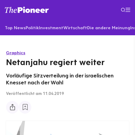
Top News
Politik
Investment
Wirtschaft
Die andere Meinung
In
Graphics
Netanjahu regiert weiter
Vorläufige Sitzverteilung in der israelischen
Knesset nach der Wahl
Veröffentlicht
am 11.04.2019