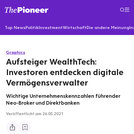
Top News
Politik
Investment
Wirtschaft
Die andere Meinung
In
Graphics
Aufsteiger WealthTech:
Investoren entdecken digitale
Vermögensverwalter
Wichtige Unternehmenskennzahlen führender
Neo-Broker und Direktbanken
Veröffentlicht
am 26.05.2021