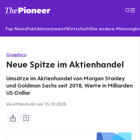
Top News
Politik
Investment
Wirtschaft
Die andere Meinung
In
Graphics
Neue Spitze im Aktienhandel
Umsätze im Aktienhandel von Morgan Stanley
und Goldman Sachs seit 2018, Werte in Milliarden
US-Dollar
Veröffentlicht
am 15.10.2025