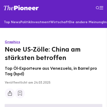
Top News
Politik
Investment
Wirtschaft
Die andere Meinung
In
Graphics
Neue US-Zölle: China am
stärksten betroffen
Top Öl-Exporteure aus Venezuela, in Barrel pro
Tag (bpd)
Veröffentlicht
am 24.03.2025