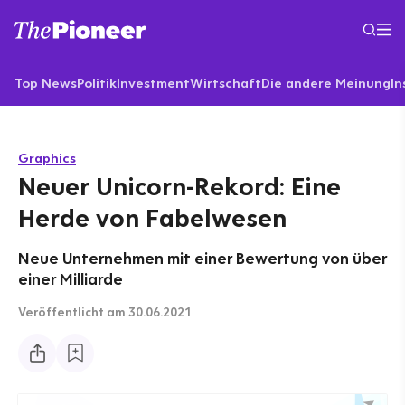
Top News
Politik
Investment
Wirtschaft
Die andere Meinung
In
Graphics
Neuer Unicorn-Rekord: Eine
Herde von Fabelwesen
Neue Unternehmen mit einer Bewertung von über
einer Milliarde
Veröffentlicht
am 30.06.2021