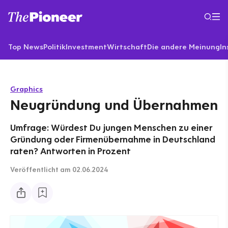
Top News
Politik
Investment
Wirtschaft
Die andere Meinung
In
Graphics
Neugründung und Übernahmen
Umfrage: Würdest Du jungen Menschen zu einer
Gründung oder Firmenübernahme in Deutschland
raten? Antworten in Prozent
Veröffentlicht
am 02.06.2024