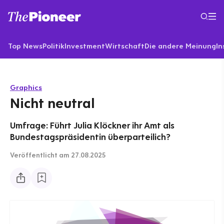
Top News
Politik
Investment
Wirtschaft
Die andere Meinung
In
Graphics
Nicht neutral
Umfrage: Führt Julia Klöckner ihr Amt als
Bundestagspräsidentin überparteilich?
Veröffentlicht
am 27.08.2025