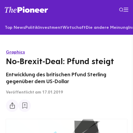
Top News
Politik
Investment
Wirtschaft
Die andere Meinung
In
Graphics
No-Brexit-Deal: Pfund steigt
Entwicklung des britischen Pfund Sterling
gegenüber dem US-Dollar
Veröffentlicht
am 17.01.2019