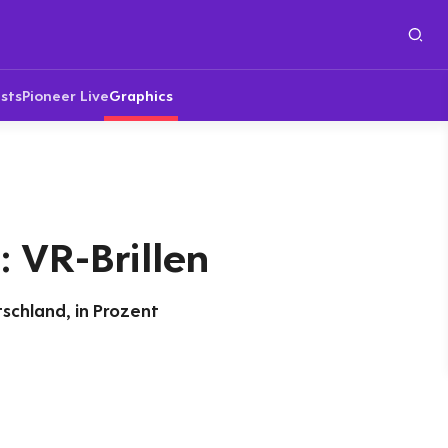
sts
Pioneer Live
Graphics
 VR-Brillen
tschland, in Prozent