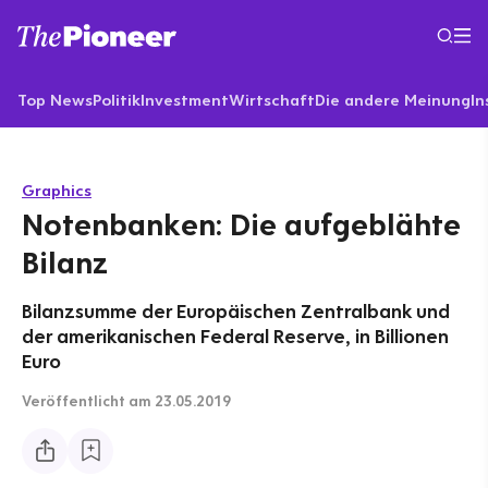
Top News
Politik
Investment
Wirtschaft
Die andere Meinung
In
Graphics
Notenbanken: Die aufgeblähte
Bilanz
Bilanzsumme der Europäischen Zentralbank und
der amerikanischen Federal Reserve, in Billionen
Euro
Veröffentlicht
am 23.05.2019